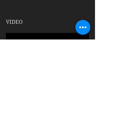
VIDEO
RIDERS
Set List