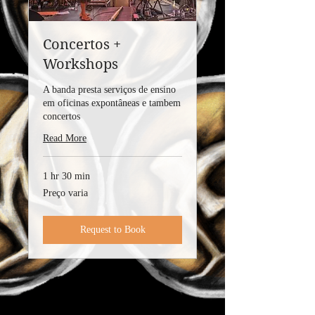
Concertos +
Workshops
A banda presta serviços de ensino
em oficinas expontâneas e tambem
concertos
Read More
1 hr 30 min
Preço
Preço varia
varia
Request to Book